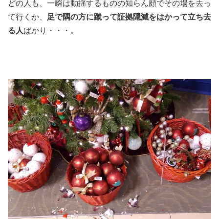
どの人も、一瞬は動揺するものの知らん顔でその場を去っ
て行くか、
足で隅の方に蹴って証拠隠滅をはかって立ち去
る人
ばかり・・・。