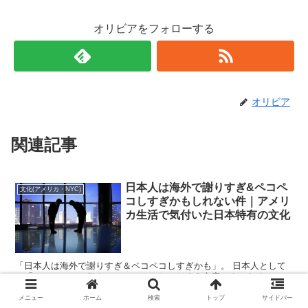
オリビアをフォローする
オリビア
関連記事
日本人は海外で謝りすぎ&ペコペ
文化(アメリカ・NYC)
コしすぎかもしれない件｜アメリ
カ生活で気付いた日本特有の文化
「日本人は海外で謝りすぎ＆ペコペコしすぎかも」。 日本人として
は「ペコペコって何よ！」とムッとしてしまう文章かもしれません
が、誤解のないように言わせてください。 私は日本人の謙虚さもお
辞儀の文化も大好きです。だから日本の文化を...
メニュー
ホーム
検索
トップ
サイドバー