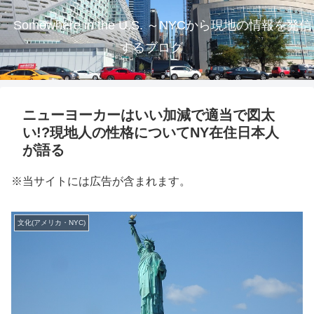
Somewhere in the U.S. ～NYCから現地の情報を発信
するブログ
ニューヨーカーはいい加減で適当で図太
い!?現地人の性格についてNY在住日本人
が語る
※当サイトには広告が含まれます。
文化(アメリカ・NYC)