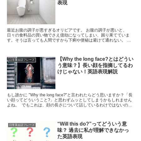
表現
最近お腹の調子が悪すぎるオリビアです。 お腹の調子が悪いと、
日々の食料品の買い物でさえ億劫になってしまい、困り果てていま
す。そうは言っても人間ですから下痢や便秘は避けて通れない。 と
いうことで、今回は即席日常英会話講座で「下痢...
【Why the long face?とはどうい
日常英会話フレーズ
う意味？】長い顔を指摘してるわ
けじゃない！英語表現解説
もし誰かに "Why the long face?"と言われたらどう思いますか？「長
い顔ってどういうこと?」と思わずムッとしてしまうかもしれません
よね。 でもこれは、顔の長さについて話しているわけではないので
す。 では"Why the ...
“Will this do?”ってどういう意
日常英会話フレーズ
味？ 過去に私が理解できなかっ
た英語表現