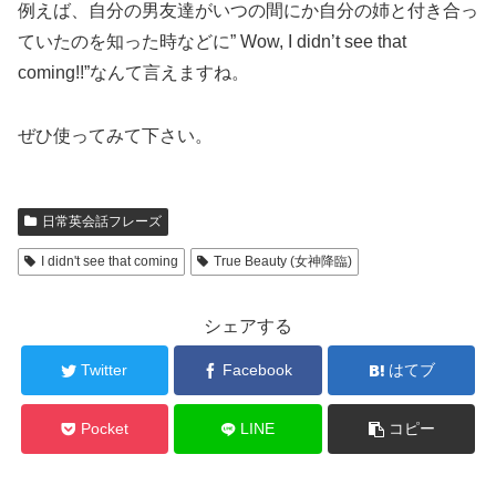
例えば、
自分の男友達がいつの間にか自分の姉と付き合っ
ていたのを知った時などに” Wow, I didn’t see that
coming!!”なんて言えますね。
ぜひ使ってみて下さい。
日常英会話フレーズ
I didn't see that coming
True Beauty (女神降臨)
シェアする
Twitter
Facebook
はてブ
Pocket
LINE
コピー