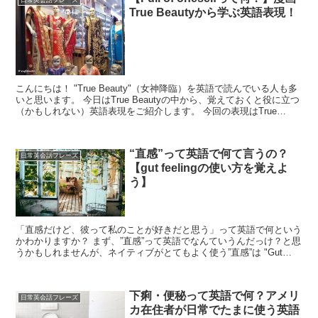
日常英会話フレーズ
True Beautyから学ぶ英語表現！
こんにちは！ "True Beauty"（女神降臨）を英語で読んでいる人も多
いと思います。 今日はTrue Beautyの中から、覚えておくと役に立つ
（かもしれない）英語表現をご紹介します。 今回の表現はTrue
Beau...
“直感”って英語で何て言うの？
日常英会話フレーズ
【gut feelingの使い方を覚えよ
う】
「直感だけど、彼って私のことが好きだと思う」って英語で何という
かわかりますか？ まず、”直感”って英語でなんていうんだっけ？と思
うかもしれませんが、ネイティブがとてもよく使う”直感”は "Gut
feeling"です。gutの読み方はガッ...
下痢・便秘って英語で何？アメリ
日常英会話フレーズ
カ在住者が日常でたまに使う英語