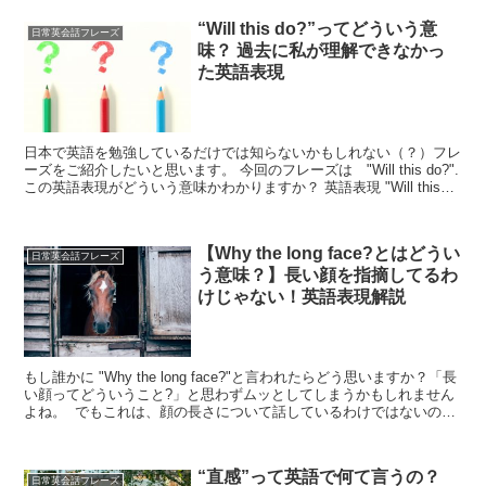
“Will this do?”ってどういう意
日常英会話フレーズ
味？ 過去に私が理解できなかっ
た英語表現
日本で英語を勉強しているだけでは知らないかもしれない（？）フレ
ーズをご紹介したいと思います。 今回のフレーズは "Will this do?".
この英語表現がどういう意味かわかりますか？ 英語表現 "Will this
do?" っ...
【Why the long face?とはどうい
日常英会話フレーズ
う意味？】長い顔を指摘してるわ
けじゃない！英語表現解説
もし誰かに "Why the long face?"と言われたらどう思いますか？「長
い顔ってどういうこと?」と思わずムッとしてしまうかもしれません
よね。 でもこれは、顔の長さについて話しているわけではないので
す。 では"Why the ...
“直感”って英語で何て言うの？
日常英会話フレーズ