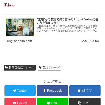
てね↓↓
"直感"って英語で何て言うの？【gut feelingの使
い方を覚えよう】
「直感だけど、彼って私のことが好きだと思う」って英語
で何というかわかりますか？ まず、”直感”って英語でなん
ていうんだっけ？と思うかもしれませんが、ネイティブが
とてもよく使う”直感”は "Gut feeling"です。gutの読み方は
ガッ...
englishneko.com
2019.03.04
日常英会話フレーズ
英語フレーズ
シェアする
Twitter
Facebook
はてブ
Pocket
LINE
コピー