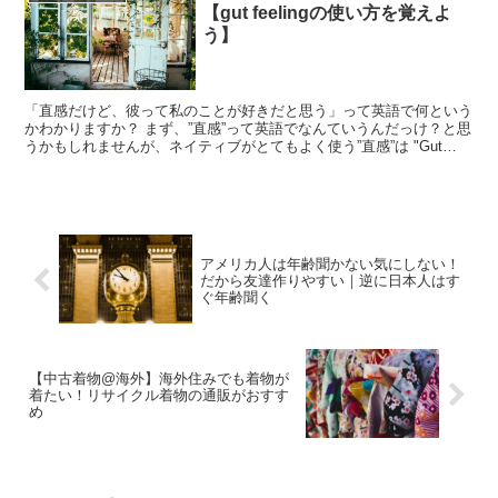
【gut feelingの使い方を覚えよ
う】
「直感だけど、彼って私のことが好きだと思う」って英語で何という
かわかりますか？ まず、”直感”って英語でなんていうんだっけ？と思
うかもしれませんが、ネイティブがとてもよく使う”直感”は "Gut
feeling"です。gutの読み方はガッ...
アメリカ人は年齢聞かない気にしない！
だから友達作りやすい｜逆に日本人はす
ぐ年齢聞く
【中古着物@海外】海外住みでも着物が
着たい！リサイクル着物の通販がおすす
め