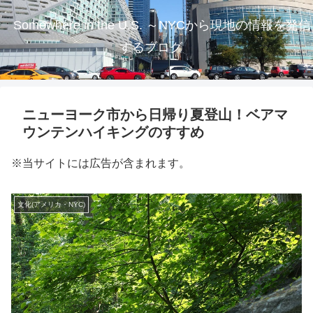
Somewhere in the U.S. ～NYCから現地の情報を発信
するブログ
ニューヨーク市から日帰り夏登山！ベアマ
ウンテンハイキングのすすめ
※当サイトには広告が含まれます。
文化(アメリカ・NYC)