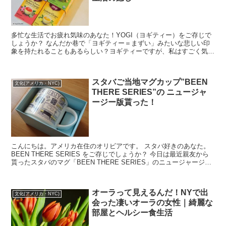
多忙な生活でお疲れ気味のあなた！YOGI（ヨギティー）をご存じで
しょうか？ なんだか巷で「ヨギティー＝まずい」みたいな悲しい印
象を持たれることもあるらしい？ヨギティーですが、私はすごく気に
入っていて毎日飲んでいます。 癒し成分...
スタバご当地マグカップ”BEEN
文化(アメリカ・NYC)
THERE SERIES”の ニュージャ
ージー版貰った！
こんにちは。アメリカ在住のオリビアです。 スタバ好きのあなた。
BEEN THERE SERIES をご存じでしょうか？ 今日は最近親友から
貰ったスタバのマグ「BEEN THERE SERIES」のニュージャージー
編をご紹介しま...
オーラって見えるんだ！NYで出
文化(アメリカ・NYC)
会った凄いオーラの女性｜綺麗な
部屋とヘルシー食生活