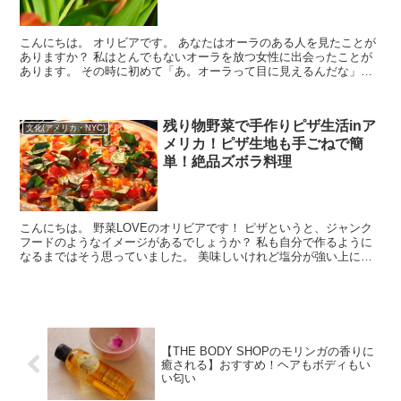
こんにちは。 オリビアです。 あなたはオーラのある人を見たことが
ありますか？ 私はとんでもないオーラを放つ女性に出会ったことが
あります。 その時に初めて「あ。オーラって目に見えるんだな」と
思ったのです。 そしてオー...
残り物野菜で手作りピザ生活inア
文化(アメリカ・NYC)
メリカ！ピザ生地も手ごねで簡
単！絶品ズボラ料理
こんにちは。 野菜LOVEのオリビアです！ ピザというと、ジャンク
フードのようなイメージがあるでしょうか？ 私も自分で作るように
なるまではそう思っていました。 美味しいけれど塩分が強い上に野
菜がほとんど乗っていない料理、とい...
【THE BODY SHOPのモリンガの香りに
癒される】おすすめ！ヘアもボディもい
い匂い