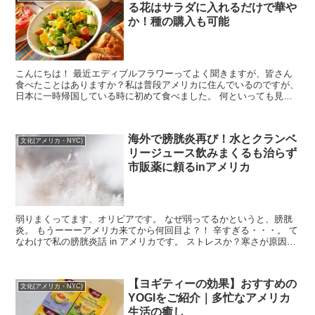
る花はサラダに入れるだけで華や
か！種の購入も可能
こんにちは！ 最近エディブルフラワーってよく聞きますが、皆さん
食べたことはありますか？私は普段アメリカに住んでいるのですが、
日本に一時帰国している時に初めて食べました。 何といっても見た
目が可愛くて食卓が一段と華やかになるエデ...
海外で膀胱炎再び！水とクランベ
文化(アメリカ・NYC)
リージュース飲みまくるも治らず
市販薬に頼るinアメリカ
弱りまくってます、オリビアです。 なぜ弱ってるかというと、膀胱
炎。 もうーーーアメリカ来てから何回目よ？！ 辛すぎる・・・。 て
なわけで私の膀胱炎話 in アメリカです。 ストレスか？寒さが原因
か？一昨日から膀胱炎の症...
【ヨギティーの効果】おすすめの
文化(アメリカ・NYC)
YOGIをご紹介｜多忙なアメリカ
生活の癒し