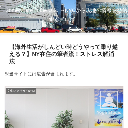
Somewhere in the U.S. ～NYCから現地の情報を発信
するブログ
【海外生活がしんどい時どうやって乗り越
える？】NY在住の筆者流！ストレス解消
法
※当サイトには広告が含まれます。
文化(アメリカ・NYC)