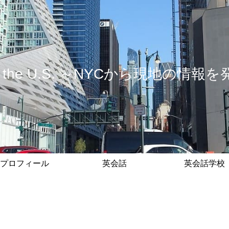
 in the U.S. ～NYCから現地の
プロフィール
英会話
英会話学校