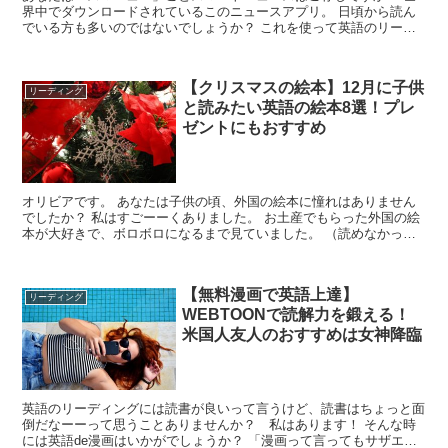
界中でダウンロードされているこのニュースアプリ。 日頃から読ん
でいる方も多いのではないでしょうか？ これを使って英語のリーデ
ィングスキルを上げたいと思う方挙手！...
【クリスマスの絵本】12月に子供
リーディング
と読みたい英語の絵本8選！プレ
ゼントにもおすすめ
オリビアです。 あなたは子供の頃、外国の絵本に憧れはありません
でしたか？ 私はすごーーくありました。 お土産でもらった外国の絵
本が大好きで、ボロボロになるまで見ていました。 （読めなかった
ので、見てるだけ・・） 今思えばあの時のわくわ...
【無料漫画で英語上達】
リーディング
WEBTOONで読解力を鍛える！
米国人友人のおすすめは女神降臨
英語のリーディングには読書が良いって言うけど、読書はちょっと面
倒だなーーって思うことありませんか？ 私はあります！ そんな時
には英語de漫画はいかがでしょうか？ 「漫画って言ってもサザエさ