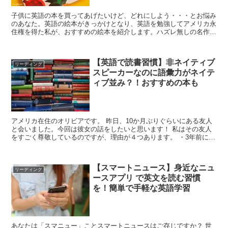
子供に英語の本を買ってあげたいけど、どれにしよう・・・とお悩み
のあなた。英語の絵本がきっかけとなり、英語を勉強してアメリカ永
住権を得た私が、おすすめの絵本を紹介します。ハズレ無しの名作ば
かり！
【英語で読書習慣】非ネイティブ
リーディング
スピーカーなのに語彙力がネイテ
ィブ並み？！おすすめの本も
アメリカ在住のオリビアです。 昨日、10か月ぶりぐらいにある友人
と会いました。今回は彼女の話をしたいと思います！ 私はその友人
をすごく尊敬しているのですが、理由が４つあります。 ・3年前にニ
ューヨークに引っ越してきたばか...
【スマートニュース】身近なニュ
リーディング
ースアプリ で英文を読む習慣
を！簡単で手軽な英語学習
あなたは「スマニュー」ことスマートニュースはご存じですか？ 世