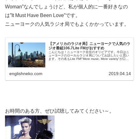
Woman”なんでしょうけど、私が個人的に一番好きなの
は”It Must Have Been Love”です。
ニューヨークの人気ラジオ局でもよくかかっています。
【アメリカのラジオ局】ニューヨークで人気のラ
ジオ番組106.7Lite FMがおすすめ
こんにちは！ニューヨーク在住のオリビアです。今日はニ
ューヨークのローカルラジオ局についてお話したいと思い
ます。その名もLite FM!"More music, More variety"が口癖
（？）の面白いラジオ局です...
englishneko.com
2019.04.14
お時間のある方、ぜひ試聴してみてください～。