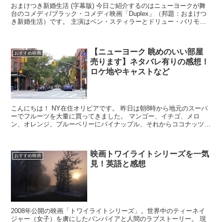
おまけつき新婚生活 (字幕版) 今日ご紹介するのはニューヨークが舞
台のコメディ/ブラック・コメディ映画「Duplex」（邦題：おまけつ
き新婚生活）です。 主演はベン・スティラーとドリュー・バリモア
の二人。 個人的にベン・スティ...
【ニューヨーク 眺めのいい部屋
おすすめ映画
売ります】ネタバレ有りの感想！
ロケ地やキャストなど
こんにちは！ NY在住オリビアです。 昨日は朝8時から地元のスーパ
ーでフルーツを大量に買ってきました。 マンゴー、イチゴ、メロ
ン、オレンジ、ブルーベリーにパイナップル、それからココナッツ。
その後作ったデトックスウォーターを...
映画トワイライトシリーズを一気
おすすめ映画
見！英語と感想
2008年公開の映画「トワイライトシリーズ」。世界中のティーネイ
ジャー（女子）を虜にしたバンパイアと人間のラブストーリー。 現