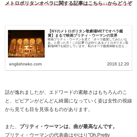
メトロポリタンオペラに関する記事はこちら↓↓からどうぞ
【NYのメトロポリタン歌劇場METでオペラ鑑
賞】まるで映画プリティ・ウーマンの世界
映画プリティ・ウーマンを見て「オペラ鑑賞してみたいな
あ」と思った方！この記事ではNYにあるメトロポリタン歌
劇場METを紹介しています。私のオペラ鑑賞体験を交えつ
つ服装や持ち物、料金などについて紹介しているので、
NYCでオペラ体験してみたい方は要チェックです！
englishneko.com
2018.12.20
話が逸れましたが、エドワードの素敵さはもちろんのこ
と、ビビアンがどんどん綺麗になっていく姿は女性の視線
から見ても目を見張るものがあります。
また、
プリティ・ウーマンは、曲が最高なんです。
プリティ・ウーマンの代表曲はやはり”Oh,Pretty