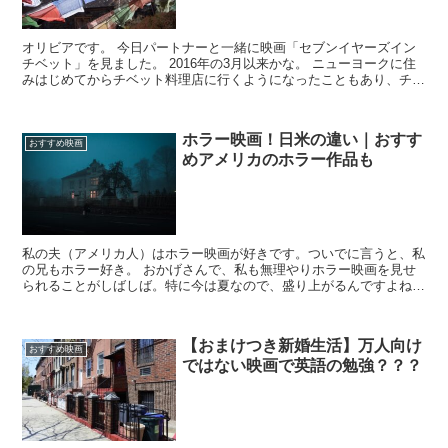
オリビアです。 今日パートナーと一緒に映画「セブンイヤーズイン
チベット」を見ました。 2016年の3月以来かな。 ニューヨークに住
みはじめてからチベット料理店に行くようになったこともあり、チベ
ットが身近な存在に！ そんな...
ホラー映画！日米の違い｜おすす
おすすめ映画
めアメリカのホラー作品も
私の夫（アメリカ人）はホラー映画が好きです。ついでに言うと、私
の兄もホラー好き。 おかげさんで、私も無理やりホラー映画を見せ
られることがしばしば。特に今は夏なので、盛り上がるんですよね
～。 「怪談＝夏」は日本特有のもの...
【おまけつき新婚生活】万人向け
おすすめ映画
ではない映画で英語の勉強？？？