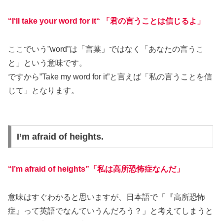
“
I
‘
l
l
t
a
k
e
y
o
u
r
w
o
r
d
f
o
r
i
t
“
「
君の言うことは信じるよ」
ここでいう”word”は「言葉」ではなく「あなたの言うこ
と」という意味です。
ですから”Take my word for it”と言えば「私の言うことを信
じて」となります。
I’m afraid of heights.
“I’m afraid of heights”「私は高所恐怖症なんだ」
意味はすぐわかると思いますが、日本語で「『高所恐怖
症』って英語でなんていうんだろう？」と考えてしまうと