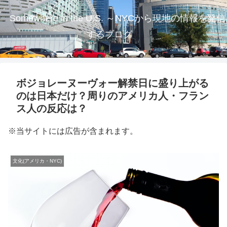
Somewhere in the U.S. ～NYCから現地の情報を発信
するブログ
ボジョレーヌーヴォー解禁日に盛り上がる
のは日本だけ？周りのアメリカ人・フラン
ス人の反応は？
※当サイトには広告が含まれます。
文化(アメリカ・NYC)