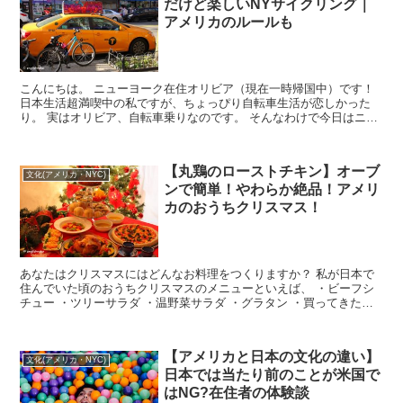
だけど楽しいNYサイクリング｜
アメリカのルールも
こんにちは。 ニューヨーク在住オリビア（現在一時帰国中）です！
日本生活超満喫中の私ですが、ちょっぴり自転車生活が恋しかった
り。 実はオリビア、自転車乗りなのです。 そんなわけで今日はニュ
ーヨークでの自転車生活について少し書...
【丸鶏のローストチキン】オーブ
文化(アメリカ・NYC)
ンで簡単！やわらか絶品！アメリ
カのおうちクリスマス！
あなたはクリスマスにはどんなお料理をつくりますか？ 私が日本で
住んでいた頃のおうちクリスマスのメニューといえば、 ・ビーフシ
チュー ・ツリーサラダ ・温野菜サラダ ・グラタン ・買ってきたケ
ーキ こんな感じ...
【アメリカと日本の文化の違い】
文化(アメリカ・NYC)
日本では当たり前のことが米国で
はNG?在住者の体験談