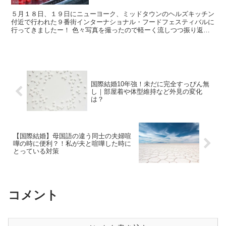
５月１８日、１９日にニューヨーク、ミッドタウンのヘルズキッチン
付近で行われた９番街インターナショナル・フードフェスティバルに
行ってきましたー！ 色々写真を撮ったので軽ーく流しつつ振り返っ
てみたいと思います。 ちなみに今回私の目当...
国際結婚10年強！未だに完全すっぴん無
し｜部屋着や体型維持など外見の変化
は？
【国際結婚】母国語の違う同士の夫婦喧
嘩の時に便利？！私が夫と喧嘩した時に
とっている対策
コメント