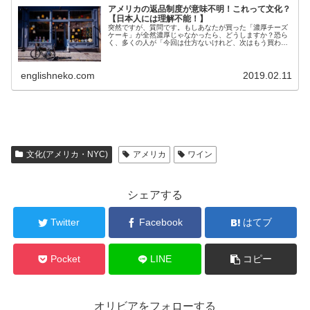
アメリカの返品制度が意味不明！これって文化？
【日本人には理解不能！】
突然ですが、質問です。もしあなたが買った「濃厚チーズ
ケーキ」が全然濃厚じゃなかったら、どうしますか？恐ら
く、多くの人が「今回は仕方ないけれど、次はもう買わな
い」という選択をするのではないでしょうか？私も、その
一人です。ところがアメリカで住...
englishneko.com
2019.02.11
文化(アメリカ・NYC)
アメリカ
ワイン
シェアする
Twitter
Facebook
はてブ
Pocket
LINE
コピー
オリビアをフォローする