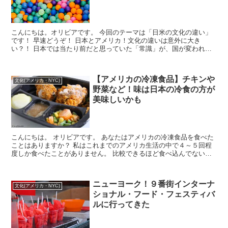
こんにちは。オリビアです。 今回のテーマは「日米の文化の違い」
です！ 早速どうぞ！ 日本とアメリカ！文化の違いは意外に大き
い？！ 日本では当たり前だと思っていた「常識」が、国が変われば
「非常識」ってことありますよね。 ...
【アメリカの冷凍食品】チキンや
文化(アメリカ・NYC)
野菜など！味は日本の冷食の方が
美味しいかも
こんにちは。 オリビアです。 あなたはアメリカの冷凍食品を食べた
ことはありますか？ 私はこれまでのアメリカ生活の中で４～５回程
度しか食べたことがありません。 比較できるほど食べ込んでないの
でおすすめの冷凍食品などは特にないの...
ニューヨーク！９番街インターナ
文化(アメリカ・NYC)
ショナル・フード・フェスティバ
ルに行ってきた