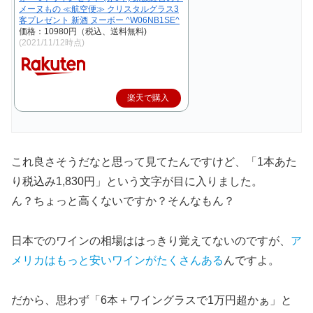
メーヌもの ≪航空便≫ クリスタルグラス3
客プレゼント 新酒 ヌーボー ^W06NB1SE^
価格：10980円（税込、送料無料)
(2021/11/12時点)
楽天で購入
これ良さそうだなと思って見てたんですけど、
「1本あた
り税込み1,830円」
という文字が目に入りました。
ん？ちょっと高くないですか？そんなもん？
日本でのワインの相場ははっきり覚えてないのですが、
ア
メリカはもっと安いワインがたくさんある
んですよ。
だから、思わず「6本＋ワイングラスで1万円超かぁ」と