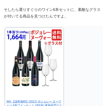
そしたら
選りすぐりのワイン6本セットに、素敵なグラス
が付いてる商品
を見つけたんですよ。
WH 【送料無料】[2021] ボジョレー ヌーヴ
ォー 6本ワインセット (赤6本) 家族経営のド